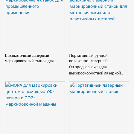
Высокоточный лазерный
Портативный ручной
маркировочный станок для
волоконно-лазерный
промышленного применения
маркировочный станок для
Он предназначен для
металлических или пластиковых
высокоскоростной лазерной
деталей.
маркировки металлических и
пластиковых деталей.
Портативный ручной лазерный
маркировочный станок —
отличное решение для
маркировки таких предметов,
как рекламные товары, подарки
и таблички с данными.
Портативный мини-ручной