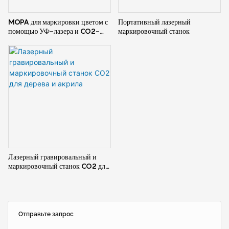
волоконный лазерный
маркировочный станок — это
MOPA для маркировки цветом с
Портативный лазерный
компактный и удобный
помощью УФ-лазера и CO2-
маркировочный станок
инструмент для точной и
маркировочной машины
быстрой маркировки
металлических или пластиковых
деталей. Его ручная конструкция
обеспечивает удобство в
обращении, а волоконная
лазерная технология
гарантирует высокое качество и
долговечность маркировки.
Лазерный гравировальный и
маркировочный станок CO2 для
дерева и акрила
Отправьте запрос