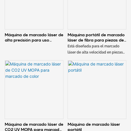
Máquina de marcado láser de
Máquina portátil de marcado
alta precisión para uso
láser de fibra para piezas de
industrial
metal o plástico
Está diseñada para el marcado
láser de alta velocidad en piezas
de metal y plástico. La máquina de
marcado láser portátil es una
excelente solución para marcar
artículos como artículos
promocionales, regalos y placas
de identificación. La minimáquina
de marcado láser de fibra portátil
es una herramienta compacta y
práctica para marcar piezas de
metal o plástico con precisión y
velocidad. Su diseño portátil
Máquina de marcado láser de
Máquina de marcado láser
facilita su manejo y su tecnología
CO2 UV MOPA para marcado
portátil