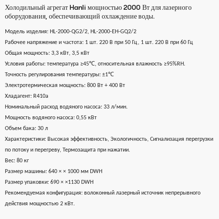
Холодильный агрегат Hanli мощностью 2000 Вт для лазерного
оборудования, обеспечивающий охлаждение воды.
Модель изделия: HL-2000-QG2/2, HL-2000-EH-GQ2/2
Рабочее напряжение и частота: 1 шт. 220 В при 50 Гц, 1 шт. 220 В при 60 Гц
Общая мощность: 3,3 кВт, 3,5 кВт
Условия работы: температура ≥45℃, относительная влажность ≥95%RH.
Точность регулирования температуры: ±1℃
Электротермическая мощность: 800 Вт + 400 Вт
Хладагент: R410a
Номинальный расход водяного насоса: 33 л/мин.
Мощность водяного насоса: 0,55 кВт
Объем бака: 30 л
Характеристики: Высокая эффективность, Экологичность, Сигнализация перегрузки
по потоку и перегреву, Термозащита при нажатии.
Вес: 80 кг
Размер машины: 640
×
×
1000 мм DWH
Размер упаковки: 690
×
×
1130 DWH
Рекомендуемая конфигурация: волоконный лазерный источник непрерывного
действия мощностью 2 кВт.