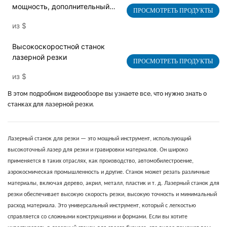
мощность, дополнительный
ПРОСМОТРЕТЬ ПРОДУКТЫ
станок для волоконной
из
$
лазерной резки с ЧПУ,
интеллектуальный лазерный
Высокоскоростной станок
резак для листов с
лазерной резки
автоматическим одним
ПРОСМОТРЕТЬ ПРОДУКТЫ
рабочим столом
из
$
В этом подробном видеообзоре вы узнаете все, что нужно знать о
станках для лазерной резки.
Лазерный станок для резки — это мощный инструмент, использующий
высокоточный лазер для резки и гравировки материалов. Он широко
применяется в таких отраслях, как производство, автомобилестроение,
аэрокосмическая промышленность и другие. Станок может резать различные
материалы, включая дерево, акрил, металл, пластик и т. д. Лазерный станок для
резки обеспечивает высокую скорость резки, высокую точность и минимальный
расход материала. Это универсальный инструмент, который с легкостью
справляется со сложными конструкциями и формами. Если вы хотите