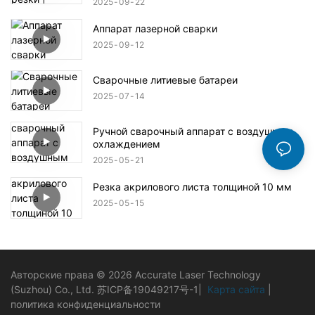
2025
09
22
Аппарат лазерной сварки
2025
09
12
Сварочные литиевые батареи
2025
07
14
Ручной сварочный аппарат с воздушным
охлаждением
2025
05
21
Резка акрилового листа толщиной 10 мм
2025
05
15
Авторские права © 2026 Accurate Laser Technology
(Suzhou) Co., Ltd.
苏ICP备19049217号-1
|
Карта сайта
|
политика конфиденциальности