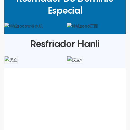
Especial
Resfriador Hanli
Sobre Nós
Tecnologia
precisa
de
laser
(Suzhou) Co.,
A Ltd é uma
profissional
de equipamentos a laser, como
fabricante
soldagem a laser, limpeza a laser, marcação a laser e
corte a laser.
equipamentos etc
.
Os equipamentos a laser têm sido
amplamente utilizados
em
usinagem de precisão, processamento de chapas