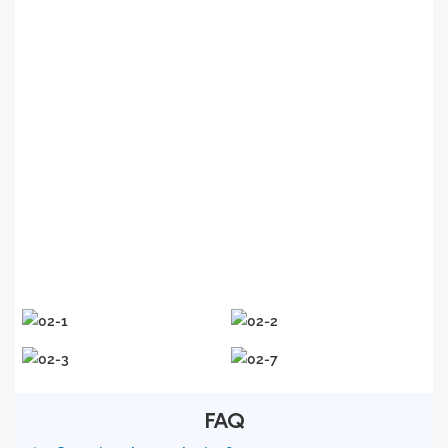
metálicas, casas inteligentes, indústria automotiva
,
construção
naval
, publicidade e decoração,
eletrodomésticos e outros setores. Com base na filosofia
de negócios de alta qualidade e baixo custo, a Accurate
Laser
continua
inovando.
na
fabricação de
equipamentos e tecnologia de aplicação
. O
compromisso da
Accurate
Laser
é fornecer
e
os
clientes
com melhores produtos e serviços
em todo o mundo
.
FAQ