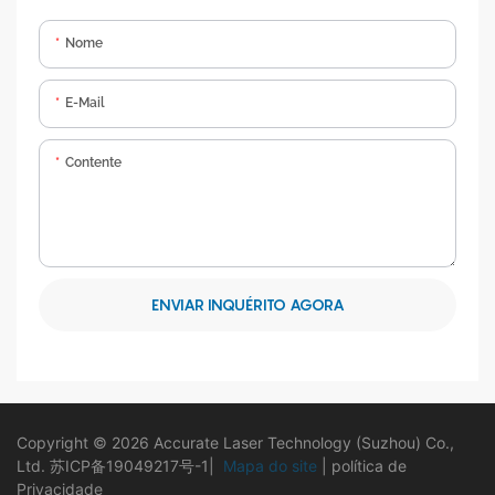
Nome
E-Mail
Contente
ENVIAR INQUÉRITO AGORA
Copyright © 2026 Accurate Laser Technology (Suzhou) Co.,
Ltd.
苏ICP备19049217号-1
|
Mapa do site
|
política de
Privacidade