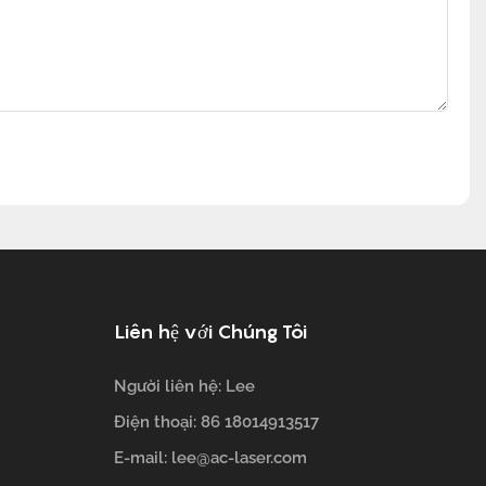
Liên hệ với Chúng Tôi
Người liên hệ: Lee
Điện thoại: 86 18014913517
E-mail:
lee@ac-laser.com