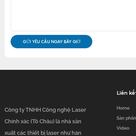
GỬI YÊU CẦU NGAY BÂY GIỜ
Liên kế
Home
Công ty TNHH Công nghệ Laser
Sản phẩ
Chính xác (Tô Châu) là nhà sản
Video
xuất các thiết bị laser như hàn