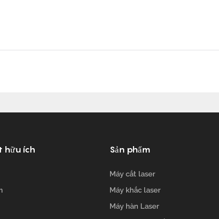
t hữu ích
Sản phẩm
Máy cắt laser
m
Máy khắc laser
Máy hàn Laser