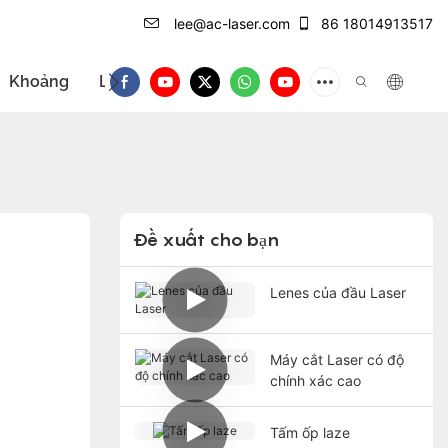
lee@ac-laser.com
86 18014913517
Khoảng
Liên hệ với
Giới thiệu sản phẩm
Đề xuất cho bạn
Lenes của đầu Laser
Máy cắt Laser có độ
chính xác cao
Tấm ốp laze