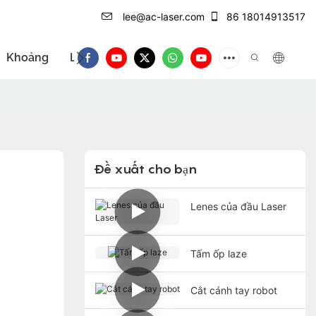
lee@ac-laser.com
86 18014913517
Khoảng
Liên hệ với
Giới thiệu sản phẩm
Đề xuất cho bạn
Lenes của đầu Laser
Tấm ốp laze
Cắt cánh tay robot