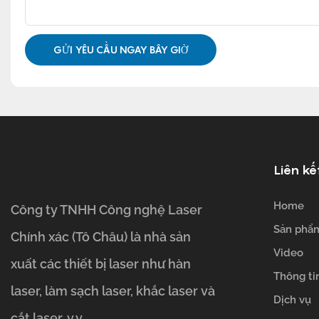
GỬI YÊU CẦU NGAY BÂY GIỜ
Liên kế
Home
Công ty TNHH Công nghệ Laser
Sản phẩ
Chính xác (Tô Châu) là nhà sản
Video
xuất các thiết bị laser như hàn
Thông ti
laser, làm sạch laser, khắc laser và
Dịch vụ
cắt laser, v.v.