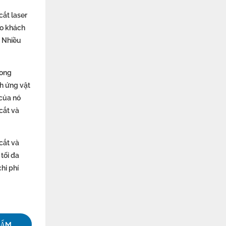
cắt laser
ho khách
. Nhiều
rong
ch ứng vật
 của nó
cắt và
cắt và
tối đa
hi phí
HẨM