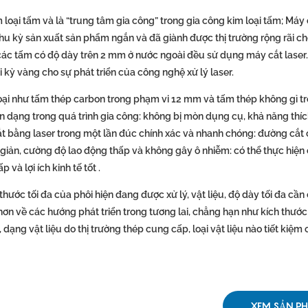
oại tấm và là “trung tâm gia công” trong gia công kim loại tấm; Máy 
, chu kỳ sản xuất sản phẩm ngắn và đã giành được thị trường rộng rãi c
 các tấm có độ dày trên 2 mm ở nước ngoài đều sử dụng máy cắt laser
i kỳ vàng cho sự phát triển của công nghệ xử lý laser.
loại như tấm thép carbon trong phạm vi 12 mm và tấm thép không gỉ t
n dạng trong quá trình gia công: không bị mòn dụng cụ, khả năng thí
cắt bằng laser trong một lần đúc chính xác và nhanh chóng: đường cắt
 giản, cường độ lao động thấp và không gây ô nhiễm: có thể thực hiện 
 và lợi ích kinh tế tốt .
hước tối đa của phôi hiện đang được xử lý, vật liệu, độ dày tối đa cần 
ơn về các hướng phát triển trong tương lai, chẳng hạn như kích thước 
ạng vật liệu do thị trường thép cung cấp, loại vật liệu nào tiết kiệm c
XEM SẢN P