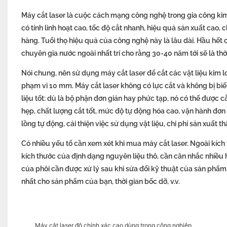
Máy cắt laser là cuộc cách mạng công nghệ trong gia công kim l
có tính linh hoạt cao, tốc độ cắt nhanh, hiệu quả sản xuất cao
hàng. Tuổi thọ hiệu quả của công nghệ này là lâu dài. Hầu hết
chuyên gia nước ngoài nhất trí cho rằng 30-40 năm tới sẽ là thờ
Nói chung, nên sử dụng máy cắt laser để cắt các vật liệu kim 
phạm vi 10 mm. Máy cắt laser không có lực cắt và không bị biế
liệu tốt: dù là bộ phận đơn giản hay phức tạp, nó có thể được 
hẹp, chất lượng cắt tốt, mức độ tự động hóa cao, vận hành đơn
lồng tự động, cải thiện việc sử dụng vật liệu, chi phí sản xuất thấp
Có nhiều yếu tố cần xem xét khi mua máy cắt laser. Ngoài kích t
kích thước của định dạng nguyên liệu thô, cần cân nhắc nhiều h
của phôi cần được xử lý sau khi sửa đổi kỹ thuật của sản phẩm, d
nhất cho sản phẩm của bạn, thời gian bốc dỡ, v.v.
Máy cắt laser độ chính xác cao dùng trong công nghiệp