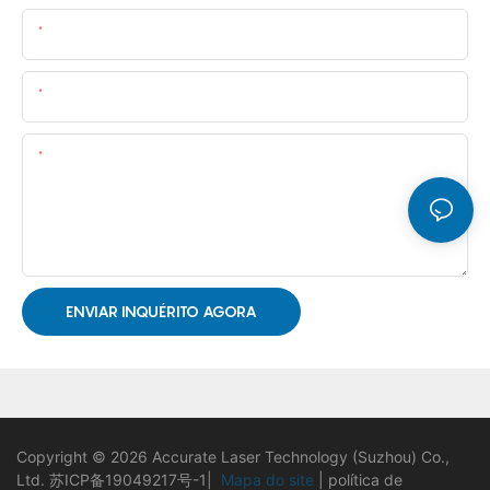
Nome
E-Mail
Contente
ENVIAR INQUÉRITO AGORA
Copyright © 2026 Accurate Laser Technology (Suzhou) Co.,
Ltd.
苏ICP备19049217号-1
|
Mapa do site
|
política de