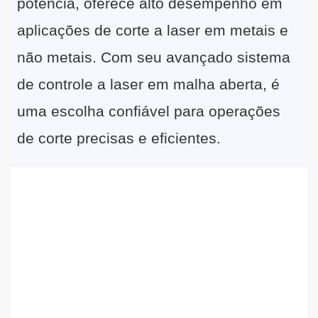
potência, oferece alto desempenho em
aplicações de corte a laser em metais e
não metais. Com seu avançado sistema
de controle a laser em malha aberta, é
uma escolha confiável para operações
de corte precisas e eficientes.
ABOUT US
Tecnologia
precisa
de
laser
(Suzhou) Co.,
A Ltd é uma
profissional
de equipamentos a laser, como
fabricante
soldagem a laser, limpeza a laser, marcação a laser e
corte a laser.
equipamentos etc
.
Os equipamentos a laser têm sido
amplamente utilizados
em
usinagem de precisão, processamento de chapas
metálicas, casas inteligentes, indústria automotiva
,