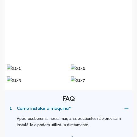
construção
naval
, publicidade e decoração,
eletrodomésticos e outros setores. Com base na filosofia
de negócios de alta qualidade e baixo custo, a Accurate
Laser
continua
inovando
na fabricação de equipamentos
e na tecnologia de aplicação
. O compromisso da
Accurate
Laser
é fornecer
...
os
clientes com melhores
produtos e serviços
em todo o mundo
.
FAQ
1
Como instalar a máquina?
Após receberem a nossa máquina, os clientes não precisam
instalá-la e podem utilizá-la diretamente.