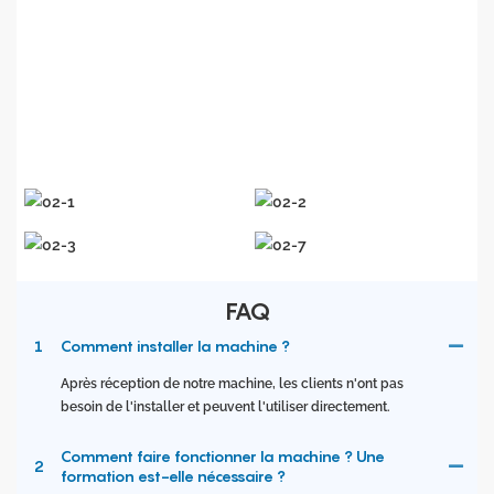
technologies d'application
. L'engagement d'
Accurate
Laser
est de
fournir
des
produits et services de meilleure
qualité à nos clients
du monde entier
.
FAQ
1
Comment installer la machine ?
Après réception de notre machine, les clients n'ont pas
besoin de l'installer et peuvent l'utiliser directement.
Comment faire fonctionner la machine ? Une
2
formation est-elle nécessaire ?