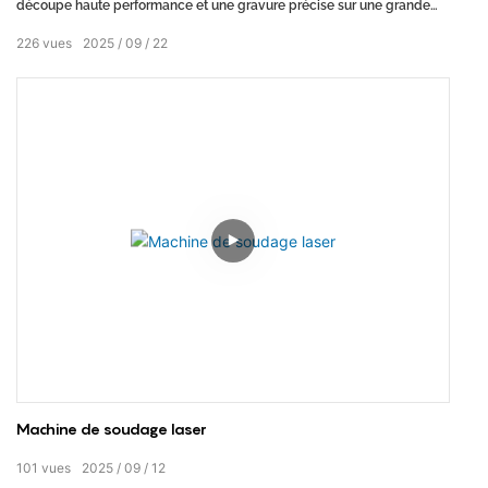
découpe haute performance et une gravure précise sur une grande
variété de textiles. Grâce à sa technologie de découpe laser CO2 de
226
vues
2025
09
22
pointe, elle garantit des bords nets et précis, ainsi que des détails
complexes d'une grande finesse. Des tissus délicats comme la soie et
le coton aux matières les plus courantes telles que le denim et le cuir,
cette machine assure des résultats impeccables à chaque
production.
Machine de soudage laser
101
vues
2025
09
12