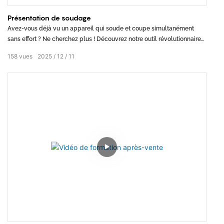
Présentation de soudage
Avez-vous déjà vu un appareil qui soude et coupe simultanément
sans effort ? Ne cherchez plus ! Découvrez notre outil révolutionnaire
qui offre une efficacité inégalée et Gagnez en précision dans vos
158
vues
2025
12
11
projets de travail des métaux. Fini les changements de machines
incessants : optimisez votre flux de travail grâce à cette solution tout-
en-un. Découvrez dès aujourd’hui le futur du soudage et de la
découpe !