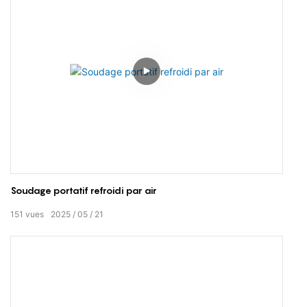
Soudage portatif refroidi par air
151
vues
2025
05
21