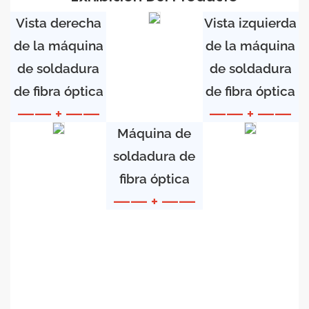
Vista derecha
Vista izquierda
de la máquina
de la máquina
de soldadura
de soldadura
de fibra óptica
de fibra óptica
—— + ——
—— + ——
Máquina de
soldadura de
fibra óptica
—— + ——
ABOUT US
Accurate
Laser
Technology
(Suzhou) Co.,
Ltd es un
A