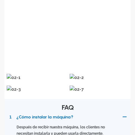
metálica, hogares inteligentes, automóviles
,
construcción
naval
, publicidad y decoración,
electrodomésticos de cocina y baño, entre otras
industrias. Basándose en la filosofía empresarial de alta
calidad y bajo costo, Accurate
Laser
continúa
innovando
en la fabricación de equipos y la tecnología de aplicación
. El compromiso de
Accurate
Laser
es proporcionar
...
los
clientes con mejores productos y servicios
En todo el
mundo
.
FAQ
1
¿Cómo instalar la máquina?
Después de recibir nuestra máquina, los clientes no
necesitan instalarla y pueden usarla directamente.