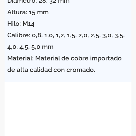
Diámetro: 28, 32 mm
Altura: 15 mm
Hilo: M14
Calibre: 0,8, 1,0, 1,2, 1,5, 2,0, 2,5, 3,0, 3,5,
4,0, 4,5, 5,0 mm
Material: Material de cobre importado
de alta calidad con cromado.
ABOUT US
Tecnología
láser
precisa
(Suzhou) Co.
,
Ltd es un
fabricante
profesional
de equipos láser como soldadura láser,
limpieza láser, marcado láser y corte láser.
equipo, etc.
.
Los equipos láser se han
utilizado ampliamente
en el
mecanizado de precisión, el procesamiento de chapa