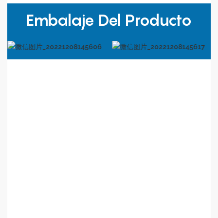
Embalaje Del Producto
Sobre Nosotros
Tecnología
láser
precisa
(Suzhou) Co.
,
Ltd es un
fabricante
profesional
de equipos láser como soldadura láser,
limpieza láser, marcado láser y corte láser.
equipo, etc.
.
Los equipos láser se han
utilizado ampliamente
en el
mecanizado de precisión, el procesamiento de chapa
metálica, hogares inteligentes, automóviles
,
construcción
naval
, publicidad y decoración,
electrodomésticos de cocina y baño, entre otras
industrias. Basándose en la filosofía empresarial de alta