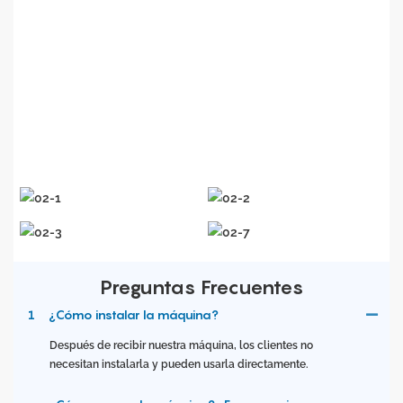
calidad y bajo costo, Accurate
Laser
continúa
innovando.
En
la fabricación de equipos y la tecnología de aplicación
. El compromiso de
Accurate
Laser
es proporcionar
...
los
clientes con mejores productos y servicios
En todo el
mundo
.
Preguntas Frecuentes
1
¿Cómo instalar la máquina?
Después de recibir nuestra máquina, los clientes no
necesitan instalarla y pueden usarla directamente.