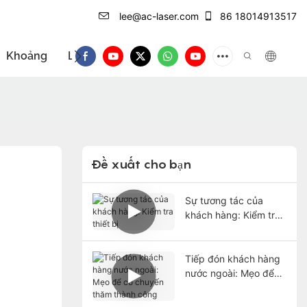
lee@ac-laser.com
86 18014913517
Khoảng
Liên hệ với
Giới thiệu sản phẩm
Đề xuất cho bạn
Sự tương tác của
khách hàng: Kiểm tra
thiết bị
Tiếp đón khách hàng
nước ngoài: Mẹo để
có chuyến thăm thành
công