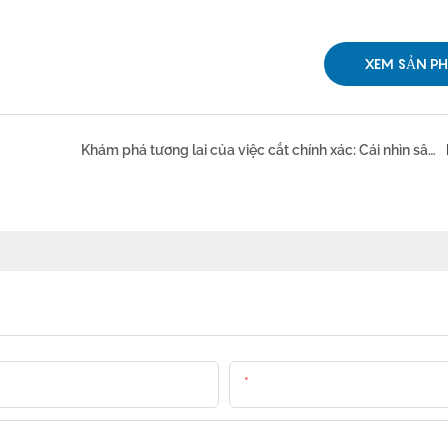
XEM SẢN P
Khám phá tương lai của việc cắt chính xác: Cái nhìn sâu sắc hơn khi khách hàng ghé thăm máy cắt Laser
E-Mail