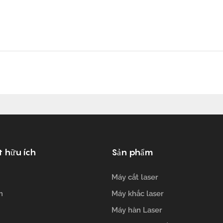
t hữu ích
Sản phẩm
Máy cắt laser
m
Máy khắc laser
Máy hàn Laser