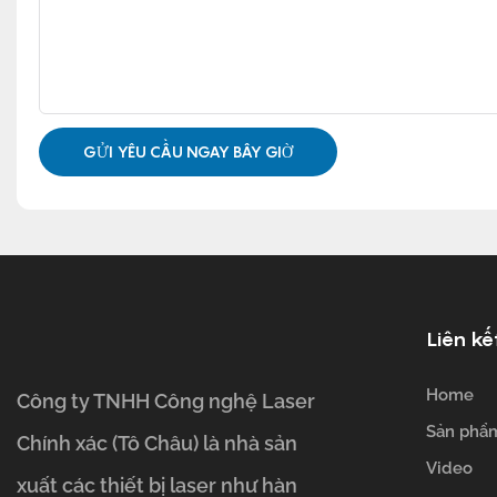
GỬI YÊU CẦU NGAY BÂY GIỜ
Liên kế
Home
Công ty TNHH Công nghệ Laser
Sản phẩ
Chính xác (Tô Châu) là nhà sản
Video
xuất các thiết bị laser như hàn