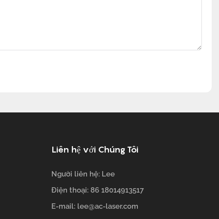
Liên hệ với Chúng Tôi
Người liên hệ: Lee
Điện thoại: 86 18014913517
E-mail:
lee@ac-laser.com