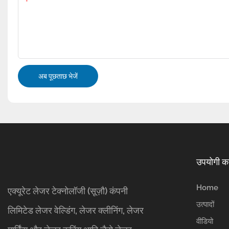
सामग्री
अब पूछताछ भेजें
उपयोगी कड
Home
एक्यूरेट लेजर टेक्नोलॉजी (सूज़ौ) कंपनी
उत्पादों
लिमिटेड लेजर वेल्डिंग, लेजर क्लीनिंग, लेजर
वीडियो