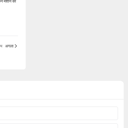
ंकन मशीन की
ाभ
अगला