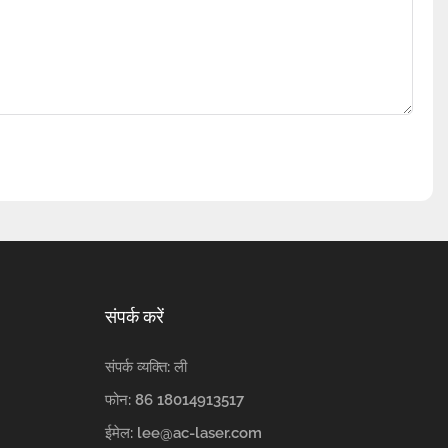
संपर्क करें
संपर्क व्यक्ति: ली
फोन: 86 18014913517
ईमेल:
lee@ac-laser.com