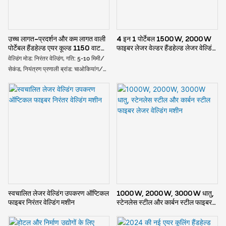
उच्च लागत-प्रदर्शन और कम लागत वाली
4 इन 1 पोर्टेबल 1500W, 2000W
पोर्टेबल हैंडहेल्ड एयर कूल्ड 1150 वाट
फाइबर लेजर वेल्डर हैंडहेल्ड लेजर वेल्डिंग
लेजर वेल्डिंग मशीन, पतली प्लेट वेल्डिंग के
मशीन1
वेल्डिंग मोड: निरंतर वेल्डिंग, गति: 5-10 मिमी/
लिए उपयुक्त।
सेकंड, नियंत्रण प्रणाली ब्रांड: चाओकियांग/
किनलिन/ऑ3टेक, लेजर हेड ब्रांड:
चाओकियांग/किनलिन/ऑ3टेक, शीतलन
प्रकार: वायु-शीतित, वायु-शीतित, वायु-शीतित,
वायु-शीतित, स्थिति: नया, वारंटी: 1 वर्ष, मुख्य
विक्रय बिंदु: संचालन में आसान
स्वचालित लेजर वेल्डिंग उपकरण ऑप्टिकल
1000W, 2000W, 3000W धातु,
फाइबर निरंतर वेल्डिंग मशीन
स्टेनलेस स्टील और कार्बन स्टील फाइबर
लेजर वेल्डिंग मशीन