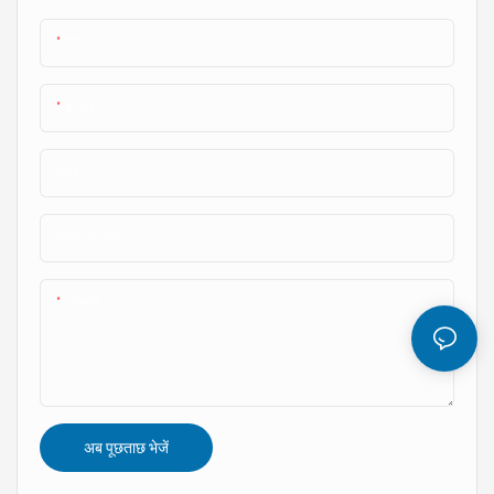
नाम
ई-मेल
फ़ोन
कंपनी का नाम
सामग्री
अब पूछताछ भेजें