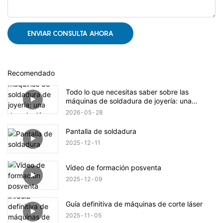
ENVIAR CONSULTA AHORA
Recomendado
Todo lo que necesitas saber sobre las
máquinas de soldadura de joyería: una
descripción general sencilla del producto.
2026
05
28
Pantalla de soldadura
2025
12
11
Vídeo de formación posventa
2025
12
09
Guía definitiva de máquinas de corte láser
2025
11
05