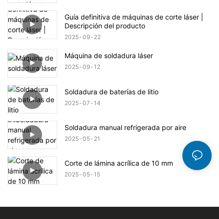
Guía definitiva de máquinas de corte láser |
Descripción del producto
2025
09
22
Máquina de soldadura láser
2025
09
12
Soldadura de baterías de litio
2025
07
14
Soldadura manual refrigerada por aire
2025
05
21
Corte de lámina acrílica de 10 mm
2025
05
15