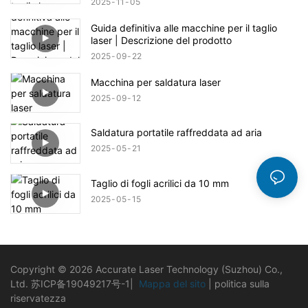
2025
11
05
Guida definitiva alle macchine per il taglio
laser | Descrizione del prodotto
2025
09
22
Macchina per saldatura laser
2025
09
12
Saldatura portatile raffreddata ad aria
2025
05
21
Taglio di fogli acrilici da 10 mm
2025
05
15
Copyright © 2026 Accurate Laser Technology (Suzhou) Co.,
Ltd.
苏ICP备19049217号-1
|
Mappa del sito
|
politica sulla
riservatezza