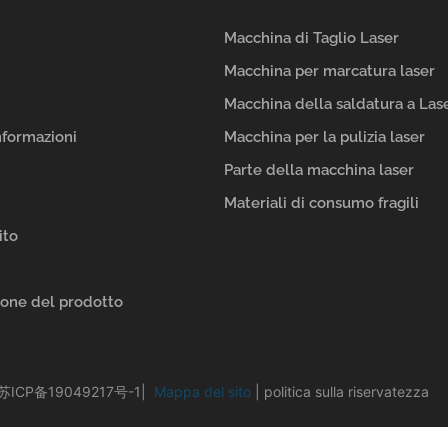
Macchina di Taglio Laser
Macchina per marcatura laser
Macchina della saldatura a Las
nformazioni
Macchina per la pulizia laser
Parte della macchina laser
Materiali di consumo fragili
ito
ione del prodotto
苏ICP备19049217号-1
|
Mappa del sito
|
politica sulla riservatezza