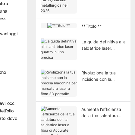
metallurgica nel 2026
ato a
 una
ress
**Titolo:**
 vantaggi
La guida definitiva alla
saldatrice laser
quattro in uno precisa
sono
Rivoluziona la tua
incisione con la
precisa macchina per
marcatura laser a fibra
3D portatile
avi, ecc.
Aumenta l'efficienza
ll'olio,
della tua saldatura
ato, deve
con la saldatrice laser
a fibra di Accurate
Laser Technology