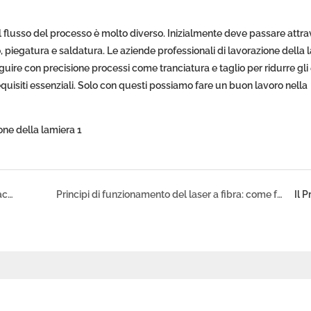
 flusso del processo è molto diverso. Inizialmente deve passare attra
 piegatura e saldatura. Le aziende professionali di lavorazione della 
ire con precisione processi come tranciatura e taglio per ridurre gli e
requisiti essenziali. Solo con questi possiamo fare un buon lavoro nella
Quali sono i fattori che influenzano la velocità delle macchine per marcatura laser UV?
Principi di funzionamento del laser a fibra: come funziona realmente?
Il 