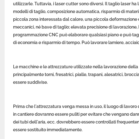
utilizzarle. Tuttavia, i laser cutter sono diversi. Il taglio laser ha
modelli di taglio, composizione automatica, risparmio di material
piccola zona interessata dal calore, una piccola deformazione de
meccanici, né bave di taglio; elevata precisione di lavorazione, 
programmazione CNC può elaborare qualsiasi piano e può taglia
di economia e risparmio di tempo. Può lavorare lamiere, acciaio 
Le macchine e le attrezzature utilizzate nella lavorazione dell
principalmente torni, fresatrici, pialle, trapani, alesatrici, broc
essere suddivise.
Prima che l'attrezzatura venga messa in uso, il luogo di lavoro deve e
in cantiere dovranno essere puliti per evitare che vengano danne
dei tubi dell'aria, ecc. dovrebbero essere controllati frequent
essere sostituito immediatamente.