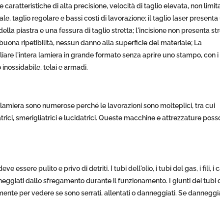
 le caratteristiche di alta precisione, velocità di taglio elevata, non limit
e, taglio regolare e bassi costi di lavorazione; il taglio laser presenta
lla piastra e una fessura di taglio stretta; l'incisione non presenta st
buona ripetibilità, nessun danno alla superficie del materiale; La
re l'intera lamiera in grande formato senza aprire uno stampo, con i
inossidabile, telai e armadi.
a lamiera sono numerose perché le lavorazioni sono molteplici, tra cui
ciatrici, smerigliatrici e lucidatrici. Queste macchine e attrezzature pos
ssere pulito e privo di detriti. I tubi dell'olio, i tubi del gas, i fili, i c
ggiati dallo sfregamento durante il funzionamento. I giunti dei tubi de
emente per vedere se sono serrati, allentati o danneggiati. Se danneggi