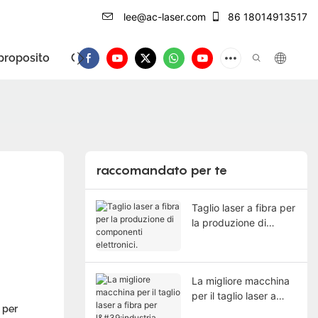
lee@ac-laser.com
86 18014913517
proposito
Contatto
Introduzione del prodotto
raccomandato per te
Taglio laser a fibra per
la produzione di
componenti
elettronici.
La migliore macchina
per il taglio laser a
 per
fibra per l'industria