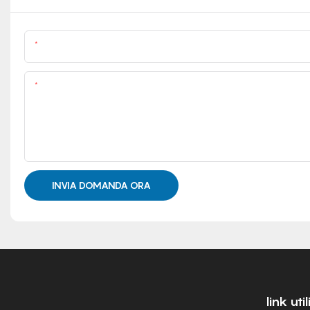
Nome
Soddisfare
INVIA DOMANDA ORA
link util