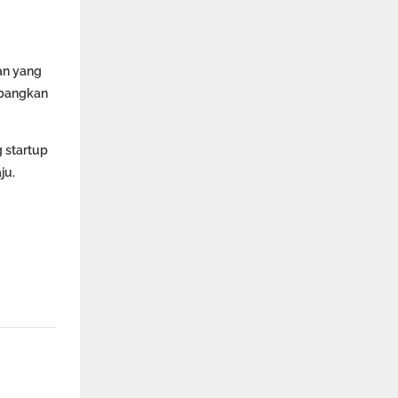
an yang
mbangkan
g startup
ju.