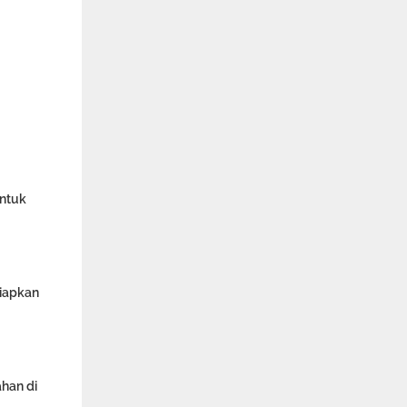
untuk
iapkan
han di