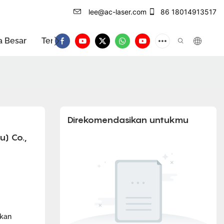
lee@ac-laser.com
86 18014913517
a Besar
Tentang
Hubungi kami
Pengenalan Prod
Direkomendasikan untukmu
) Co., 
ikan