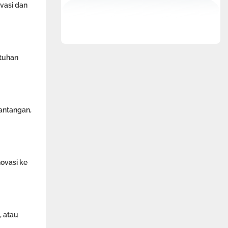
ovasi dan
utuhan
antangan,
ovasi ke
, atau